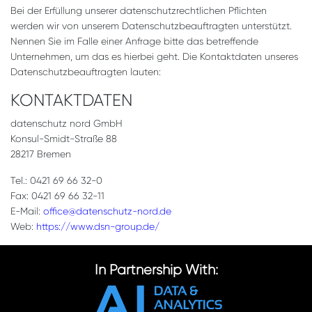
Bei der Erfüllung unserer datenschutzrechtlichen Pflichten
werden wir von unserem Datenschutzbeauftragten unterstützt.
Nennen Sie im Falle einer Anfrage bitte das betreffende
Unternehmen, um das es hierbei geht. Die Kontaktdaten unseres
Datenschutzbeauftragten lauten:
KONTAKTDATEN
datenschutz nord GmbH
Konsul-Smidt-Straße 88
28217 Bremen
Tel.: 0421 69 66 32-0
Fax: 0421 69 66 32-11
E-Mail:
office@datenschutz-nord.de
Web:
https://www.dsn-group.de/
In Partnership With: