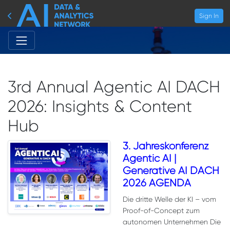
Sign In
3rd Annual Agentic AI DACH
2026: Insights & Content
Hub
3. Jahreskonferenz
Agentic AI |
Generative AI DACH
2026 AGENDA
Die dritte Welle der KI – vom
Proof-of-Concept zum
autonomen Unternehmen Die