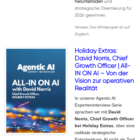
herunterladen
und
strategische Orientierung für
2026 gewinnen.
Hinweis: Das Whitepaper ist auf
Englisch.
Holiday Extras:
David Norris, Chief
Growth Officer | All-
IN ON AI – Von der
Vision zur operativen
Realität
In unserer Agentic AI
Experteninterview-Serie
sprachen wir mit
David
Norris, Chief Growth Officer
bei Holiday Extras
, über eine
radikale strategische
Entscheidung: AI nicht als Tool