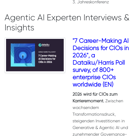
3. Jahreskonferenz
Agentic AI Experten Interviews &
Insights
"7 Career-Making AI
Decisions for CIOs in
2026", a
Dataiku/Harris Poll
survey, of 800+
enterprise CIOs
worldwide (EN)
2026 wird für CIOs zum
Karrieremoment.
Zwischen
wachsendem
Transformationsdruck,
steigenden Investitionen in
Generative & Agentic AI und
zunehmender Governance-