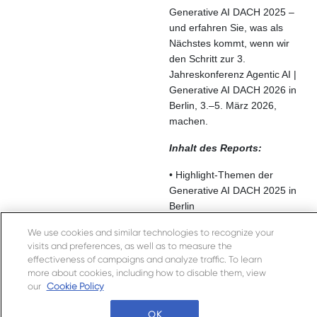
Generative AI DACH 2025 –
und erfahren Sie, was als
Nächstes kommt, wenn wir
den Schritt zur 3.
Jahreskonferenz Agentic AI |
Generative AI DACH 2026 in
Berlin, 3.–5. März 2026,
machen.
Inhalt des Reports:
• Highlight-Themen der
Generative AI DACH 2025 in
Berlin
We use cookies and similar technologies to recognize your
• Teilnehmerstruktur &
visits and preferences, as well as to measure the
vertretene Branchen (Jobtitel
effectiveness of campaigns and analyze traffic. To learn
& Unternehmen)
more about cookies, including how to disable them, view
our
Cookie Policy
• Dank an unsere Speaker &
Partner
OK