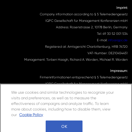
Imprint:
Company information according to § 5 Telemediengesetz
IQPC Gesellschaft für Management Konferenzen mbH
Address: Rosenstrasse 2, 10178 Berlin, Germany
Tel: 49 30 52 001 534
E-mail:
info@iqpc.de
Registered at: Amtsgericht Charlottenburg, HRB 76720
VAT-Number: DE210454451
Management: Torben Haagh, Richard A. Worden, Michael R. Worden
Impressum:
Firmeninformationen entsprechend § 5 Telemediengesetz
IQPC Gesellschaft für Management Konferenzen mbH
Adresse: Rosenstrasse 2, 10178 Berlin, Germany
We use cookies and similar technologies to recognize your
Telefonnummer: 030 52001534
visits and preferences, as well as to measure the
Email Adresse:
info@iqpc.de
effectiveness of campaigns and analyze traffic. To learn
more about cookies, including how to disable them, view
Registereintragungen: Amtsgericht Charlottenburg HRB 76720
our
Cookie Policy
Umsatzsteuer- Indentifikationsnummer DE210454451
Geschäftsführung: Torben Haagh, Richard A. Worden, Michael R. Worden
OK