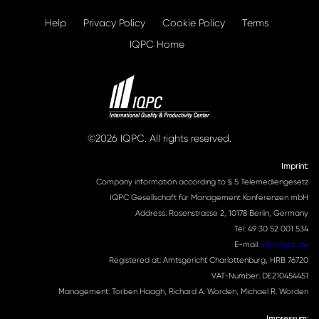
Help
Privacy Policy
Cookie Policy
Terms
IQPC Home
©2026 IQPC. All rights reserved.
Imprint:
Company information according to § 5 Telemediengesetz
IQPC Gesellschaft für Management Konferenzen mbH
Address: Rosenstrasse 2, 10178 Berlin, Germany
Tel: 49 30 52 001 534
E-mail:
info@iqpc.de
Registered at: Amtsgericht Charlottenburg, HRB 76720
VAT-Number: DE210454451
Management: Torben Haagh, Richard A. Worden, Michael R. Worden
Impressum: