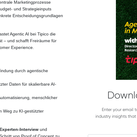
entrale Marketingprozesse
udget- und Strategieinputs
onkrete Entscheidungsgrundlagen
astet Agentic AI bei Tipico die
t – und schafft Freiräume für
tomer Experience.
findung durch agentische
zter Daten für skalierbare AI-
Downl
utomatisierung, menschlicher
Enter your email 
m Weg zu KI-gestützter
industry insights tha
 Experten-Interview
und
 Schritt von Proof of Concept zu