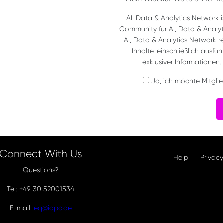
AI, Data & Analytics Network i
Community für AI, Data & Analy
AI, Data & Analytics Network 
Inhalte, einschließlich ausf
exklusiver Informationen.
Ja, ich möchte Mitglie
Connect With Us
Help
Privacy
Questions?
Tel: +49 30 52001534
E-mail:
eq@iqpc.de