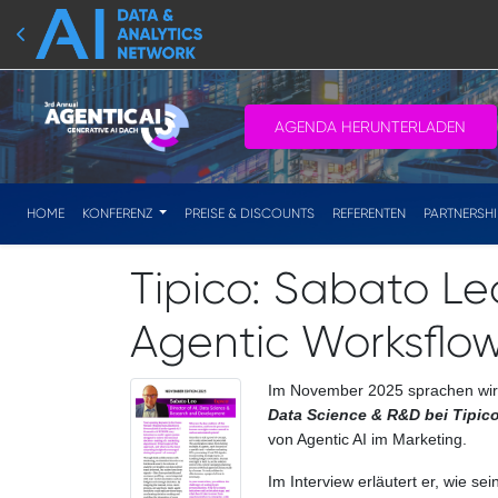
AGENDA HERUNTERLADEN
HOME
KONFERENZ
PREISE & DISCOUNTS
REFERENTEN
PARTNERSH
Tipico: Sabato Leo
Agentic Worksflow
Im November 2025 sprachen wir
Data Science & R&D bei Tipico
von Agentic AI im Marketing.
Im Interview erläutert er, wie se