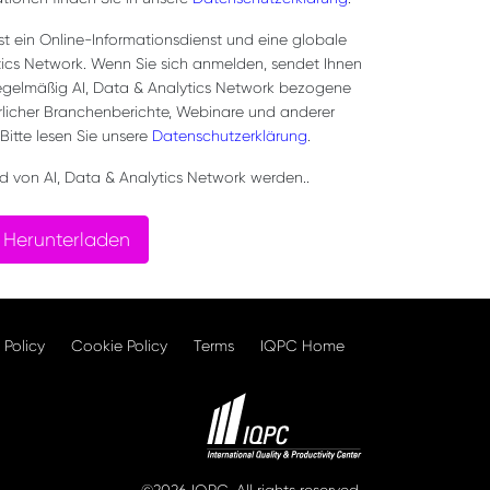
st ein Online-Informationsdienst und eine globale
tics Network. Wenn Sie sich anmelden, sendet Ihnen
regelmäßig AI, Data & Analytics Network bezogene
ührlicher Branchenberichte, Webinare und anderer
 Bitte lesen Sie unsere
Datenschutzerklärung
.
d von AI, Data & Analytics Network werden..
Herunterladen
 Policy
Cookie Policy
Terms
IQPC Home