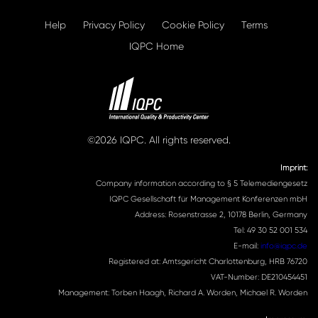
Help
Privacy Policy
Cookie Policy
Terms
IQPC Home
©2026 IQPC. All rights reserved.
Imprint:
Company information according to § 5 Telemediengesetz
IQPC Gesellschaft für Management Konferenzen mbH
Address: Rosenstrasse 2, 10178 Berlin, Germany
Tel: 49 30 52 001 534
E-mail:
info@iqpc.de
Registered at: Amtsgericht Charlottenburg, HRB 76720
VAT-Number: DE210454451
Management: Torben Haagh, Richard A. Worden, Michael R. Worden