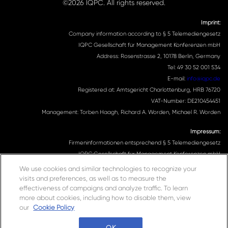
©2026 IQPC. All rights reserved.
Imprint:
Company information according to § 5 Telemediengesetz
IQPC Gesellschaft für Management Konferenzen mbH
Address: Rosenstrasse 2, 10178 Berlin, Germany
Tel: 49 30 52 001 534
E-mail:
info@iqpc.de
Registered at: Amtsgericht Charlottenburg, HRB 76720
VAT-Number: DE210454451
Management: Torben Haagh, Richard A. Worden, Michael R. Worden
Impressum:
Firmeninformationen entsprechend § 5 Telemediengesetz
IQPC Gesellschaft für Management Konferenzen mbH
Adresse: Rosenstrasse 2, 10178 Berlin, Germany
We use cookies and similar technologies to recognize your
Telefonnummer: 030 52001534
visits and preferences, as well as to measure the
Email Adresse:
info@iqpc.de
effectiveness of campaigns and analyze traffic. To learn
more about cookies, including how to disable them, view
Registereintragungen: Amtsgericht Charlottenburg HRB 76720
our
Cookie Policy
Umsatzsteuer- Indentifikationsnummer DE210454451
Geschäftsführung: Torben Haagh, Richard A. Worden, Michael R. Worden
OK