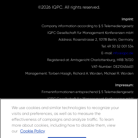
©2026 IQPC. All rights reserved.
Imprint:
Company information according to § 5 Telemediengesetz
IQPC Gesellschaft für Management Konferenzen mbH
Address: Rosenstrasse 2, 10178 Berlin, Germany
Tel: 49 30 52 001 534
E-mail:
info@iqpc.de
Registered at: Amtsgericht Charlottenburg, HRB 76720
VAT-Number: DE210454451
Management: Torben Haagh, Richard A. Worden, Michael R. Worden
Impressum:
Firmeninformationen entsprechend § 5 Telemediengesetz
IQPC Gesellschaft für Management Konferenzen mbH
Adresse: Rosenstrasse 2, 10178 Berlin, Germany
We use cookies and similar technologies to recognize your
Telefonnummer: 030 52001534
visits and preferences, as well as to measure the
effectiveness of campaigns and analyze traffic. To learn
Email Adresse:
info@iqpc.de
more about cookies, including how to disable them, view
Registereintragungen: Amtsgericht Charlottenburg HRB 76720
our
Cookie Policy
Umsatzsteuer- Indentifikationsnummer DE210454451