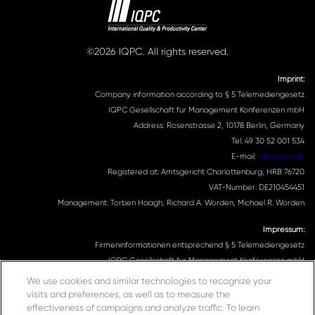
©2026 IQPC. All rights reserved.
Imprint:
Company information according to § 5 Telemediengesetz
IQPC Gesellschaft für Management Konferenzen mbH
Address: Rosenstrasse 2, 10178 Berlin, Germany
Tel: 49 30 52 001 534
E-mail:
info@iqpc.de
Registered at: Amtsgericht Charlottenburg, HRB 76720
VAT-Number: DE210454451
Management: Torben Haagh, Richard A. Worden, Michael R. Worden
Impressum:
Firmeninformationen entsprechend § 5 Telemediengesetz
IQPC Gesellschaft für Management Konferenzen mbH
Adresse: Rosenstrasse 2, 10178 Berlin, Germany
We use cookies and similar technologies to recognize your
Telefonnummer: 030 52001534
visits and preferences, as well as to measure the
effectiveness of campaigns and analyze traffic. To learn
Email Adresse:
info@iqpc.de