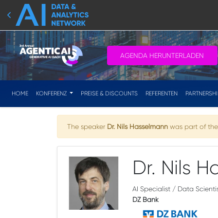
AGENDA HERUNTERLADEN
HOME
KONFERENZ
PREISE & DISCOUNTS
REFERENTEN
PARTNERSH
The speaker
Dr. Nils Hasselmann
was part of the 
Dr. Nils 
AI Specialist / Data Scienti
DZ Bank