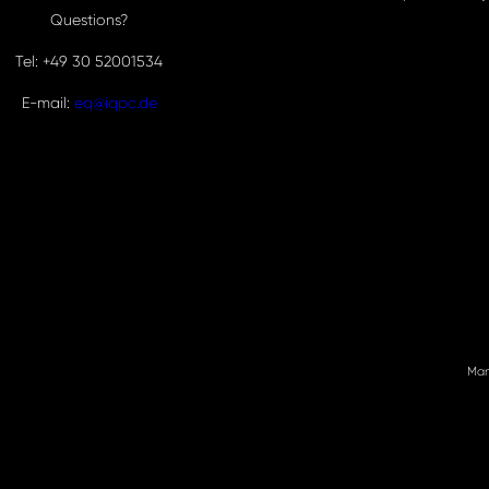
Questions?
Tel: +49 30 52001534
E-mail:
eq@iqpc.de
Man