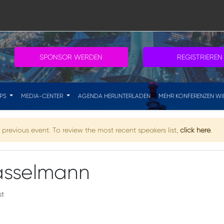
SPONSOR WERDEN
REGISTRIEREN
IPS
MEDIA-CENTER
AGENDA HERUNTERLADEN
MEHR KONFERENZEN WI
previous event. To review the most recent speakers list,
click here
.
Hasselmann
st