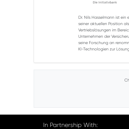
Dr. Nils Hasselmann ist ein
seiner aktuellen Position 
Vertriebslösungen im Berei
Unternehmen der Versicheru
seine Forschung an renommi
KI-Technologien zur Lösun
Ch
In Partnership With: