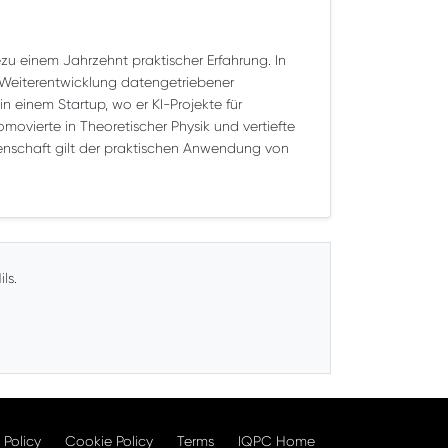
ezu einem Jahrzehnt praktischer Erfahrung. In
d Weiterentwicklung datengetriebener
 einem Startup, wo er KI-Projekte für
ovierte in Theoretischer Physik und vertiefte
denschaft gilt der praktischen Anwendung von
ls.
 Policy
Cookie Policy
Terms
IQPC Home