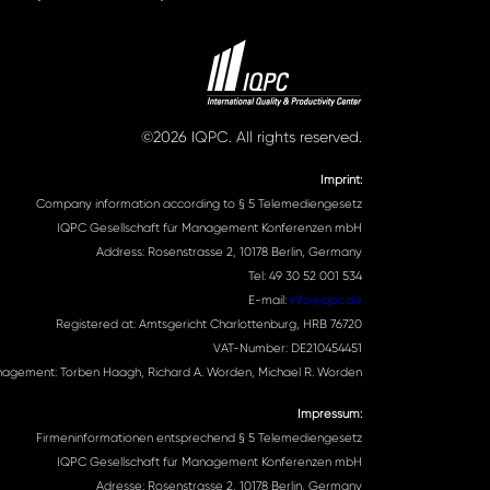
©2026 IQPC. All rights reserved.
Imprint:
Company information according to § 5 Telemediengesetz
IQPC Gesellschaft für Management Konferenzen mbH
Address: Rosenstrasse 2, 10178 Berlin, Germany
Tel: 49 30 52 001 534
E-mail:
info@iqpc.de
Registered at: Amtsgericht Charlottenburg, HRB 76720
VAT-Number: DE210454451
agement: Torben Haagh, Richard A. Worden, Michael R. Worden
Impressum:
Firmeninformationen entsprechend § 5 Telemediengesetz
IQPC Gesellschaft für Management Konferenzen mbH
Adresse: Rosenstrasse 2, 10178 Berlin, Germany