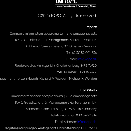
©2026 IQPC. All rights reserved.
Imprint:
Company information according to § 5 Telemediengesetz
IQPC Gesellschaft für Management Konferenzen mbH
Address: Rosenstrasse 2, 10178 Berlin, Germany
Tel: 49 30 52 001 534
E-mail:
info@iqpc.de
Registered at: Amtsgericht Charlottenburg, HRB 76720
VAT-Number: DE210454451
agement: Torben Haagh, Richard A. Worden, Michael R. Worden
Impressum:
Firmeninformationen entsprechend § 5 Telemediengesetz
IQPC Gesellschaft für Management Konferenzen mbH
Adresse: Rosenstrasse 2, 10178 Berlin, Germany
Telefonnummer: 030 52001534
Email Adresse:
info@iqpc.de
Registereintragungen: Amtsgericht Charlottenburg HRB 76720