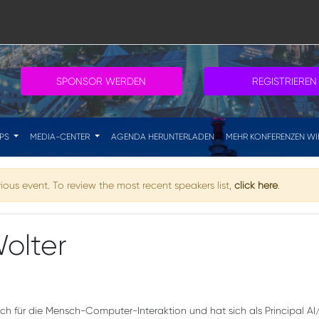
SPONSOR WERDEN
REGISTRIEREN
IPS
MEDIA-CENTER
AGENDA HERUNTERLADEN
MEHR KONFERENZEN WI
ious event. To review the most recent speakers list,
click here
.
olter
ich für die Mensch-Computer-Interaktion und hat sich als Principal 