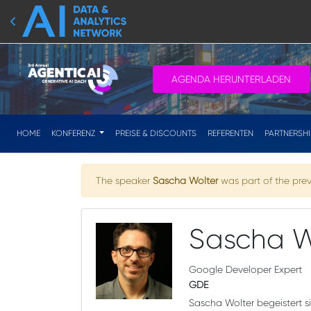
AGENDA HERUNTERLADEN
HOME
KONFERENZ
PREISE & DISCOUNTS
REFERENTEN
PARTNERSH
The speaker
Sascha Wolter
was part of the prev
Sascha W
Google Developer Expert
GDE
Sascha Wolter begeistert s