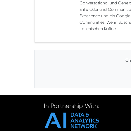
Conversational und Generati
Entwickler und Communities 
Experience und als Google D
Communities. Wenn Sascha n
italienischen Kaffee.
Che
In Partnership With: