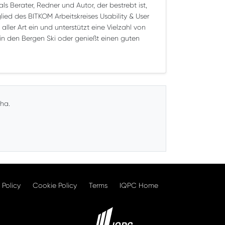
ls Berater, Redner und Autor, der bestrebt ist,
ied des BITKOM Arbeitskreises Usability & User
aller Art ein und unterstützt eine Vielzahl von
in den Bergen Ski oder genießt einen guten
cha.
 Policy
Cookie Policy
Terms
IQPC Home