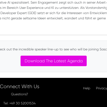
ve AI spezialisiert. Sein Engagement zeigt sich auch in seiner Arbeit a
im Bereich User Experience und KI zu unterstützen. Als Vorstandsmitgl
eveloper Expert (GDE) setzt er sich für die Interessen von Entwicklern 
icht gerade seltsame Ideen entwickelt, wandert und fährt er gerne 
ck out the incredible speaker line-up to see who will be joining Sas
Download The Latest Agenda
Connect With Us
Help
Privacy
Questions?
Tel: +49 30 52001534